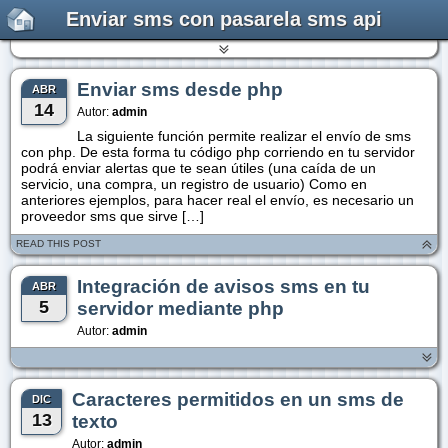
Enviar sms con pasarela sms api
Enviar sms desde php
ABR
14
Autor:
admin
La siguiente función permite realizar el envío de sms
con php. De esta forma tu código php corriendo en tu servidor
podrá enviar alertas que te sean útiles (una caída de un
servicio, una compra, un registro de usuario) Como en
anteriores ejemplos, para hacer real el envío, es necesario un
proveedor sms que sirve […]
READ THIS POST
Integración de avisos sms en tu
ABR
5
servidor mediante php
Autor:
admin
Caracteres permitidos en un sms de
DIC
13
texto
Autor:
admin