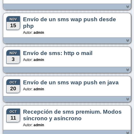
Envío de un sms wap push desde
NOV
15
php
Autor:
admin
Envío de sms: http o mail
NOV
3
Autor:
admin
Envío de un sms wap push en java
OCT
20
Autor:
admin
Recepción de sms premium. Modos
OCT
11
síncrono y asíncrono
Autor:
admin