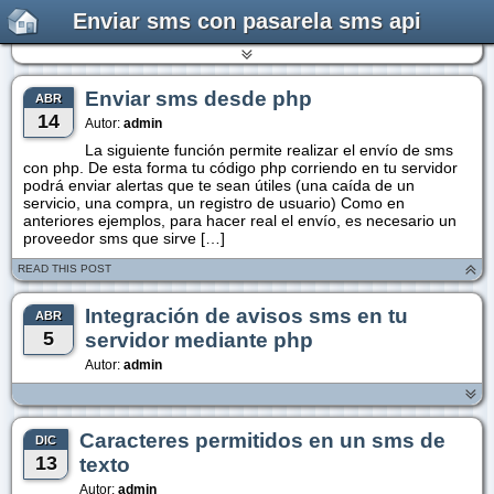
Enviar sms con pasarela sms api
Enviar sms desde php
ABR
14
Autor:
admin
La siguiente función permite realizar el envío de sms
con php. De esta forma tu código php corriendo en tu servidor
podrá enviar alertas que te sean útiles (una caída de un
servicio, una compra, un registro de usuario) Como en
anteriores ejemplos, para hacer real el envío, es necesario un
proveedor sms que sirve […]
READ THIS POST
Integración de avisos sms en tu
ABR
5
servidor mediante php
Autor:
admin
Caracteres permitidos en un sms de
DIC
13
texto
Autor:
admin