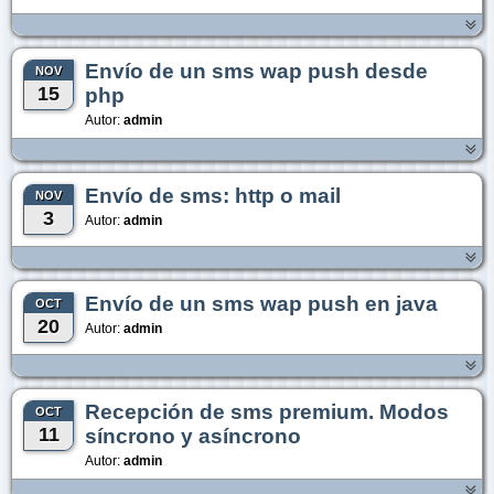
Envío de un sms wap push desde
NOV
15
php
Autor:
admin
Envío de sms: http o mail
NOV
3
Autor:
admin
Envío de un sms wap push en java
OCT
20
Autor:
admin
Recepción de sms premium. Modos
OCT
11
síncrono y asíncrono
Autor:
admin