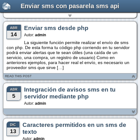
Enviar sms con pasarela sms api
Enviar sms desde php
ABR
14
Autor:
admin
La siguiente función permite realizar el envío de sms
con php. De esta forma tu código php corriendo en tu servidor
podrá enviar alertas que te sean útiles (una caída de un
servicio, una compra, un registro de usuario) Como en
anteriores ejemplos, para hacer real el envío, es necesario un
proveedor sms que sirve […]
READ THIS POST
Integración de avisos sms en tu
ABR
5
servidor mediante php
Autor:
admin
Caracteres permitidos en un sms de
DIC
13
texto
Autor:
admin