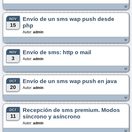
Envío de un sms wap push desde
NOV
15
php
Autor:
admin
Envío de sms: http o mail
NOV
3
Autor:
admin
Envío de un sms wap push en java
OCT
20
Autor:
admin
Recepción de sms premium. Modos
OCT
11
síncrono y asíncrono
Autor:
admin